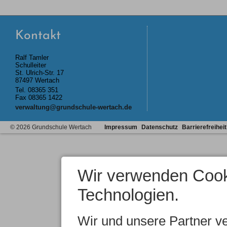
Kontakt
Ralf Tamler
Schulleiter
St. Ulrich-Str. 17
87497 Wertach
Tel.
08365 351
Fax 08365 1422
verwaltung@grundschule-wertach.de
© 2026 Grundschule Wertach
Impressum
Datenschutz
Barrierefreiheit
Wir verwenden Cook
Technologien.
Wir und unsere Partner v