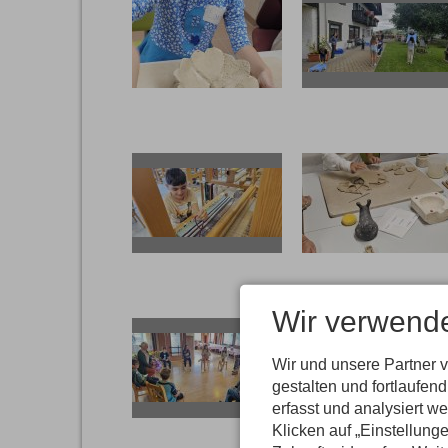
20250722 111126
20250722 110541
20250722 105538
20250722 104713
Wir verwend
Wir und unsere Partner 
gestalten und fortlaufe
erfasst und analysiert w
20250722 103340
20250722 101721
Klicken auf „Einstellunge