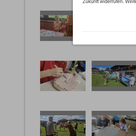
Zukunft widerrufen. Weit
20250723 113243
20250723 113214
20250723 111215
20250723 111008