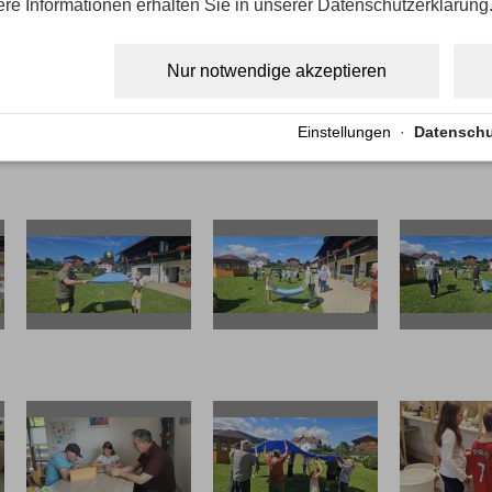
ere Informationen erhalten Sie in unserer Datenschutzerklärung
Nur notwendige akzeptieren
Einstellungen
·
Datenschu
20250723 113155
20250723 113127
20250723 
20250723 110718
20250723 110533
20250723 