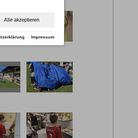
.
Alle akzeptieren
tzerklärung
·
Impressum
111300
20250723 111349
110518
20250723 110316