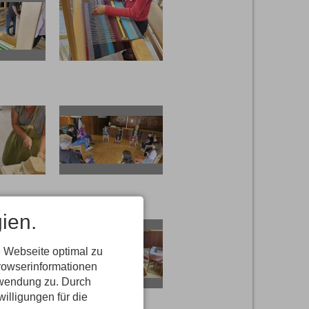
105616
20250722 105558
104126
20250722 103729
ien.
 Webseite optimal zu
rowserinformationen
erwendung zu. Durch
186
20250723 113251
willigungen für die