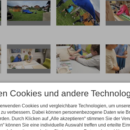
20250722 110355
20250722 110051
20250722 
20250722 104321
20250722 104309
20250722 
en Cookies und andere Technolog
verwenden Cookies und vergleichbare Technologien, um unsere
nd zu verbessern. Dabei können personenbezogene Daten wie B
erden. Durch Klicken auf „Alle akzeptieren“ stimmen Sie der V
20250722 101642
IMG 0191
IMG 0
n“ können Sie eine individuelle Auswahl treffen und erteilte Ein