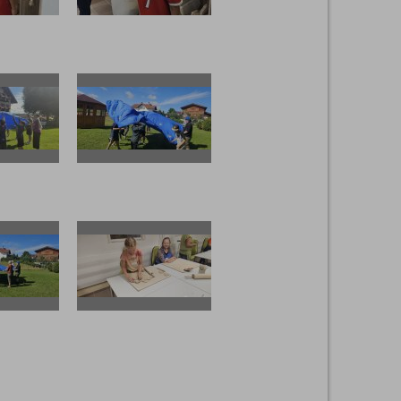
103815
20250723 103812
095155
20250723 100419
095137
20250723 094110