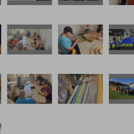
20250723 104508
20250723 105652
20250723 
20250723 104405
20250723 100801
20250723 
20250723 100606
20250723 094411
20250723 