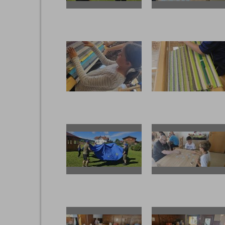
20250723 104235
20250723 104414
20250723 103452
20250723 103440
20250723 100423
20250723 100554