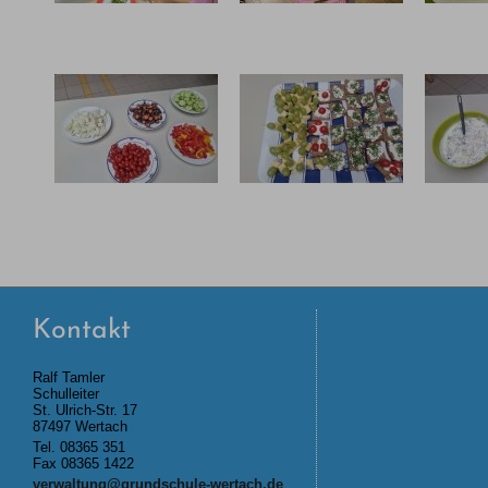
Bild 4
Bild 3
20241004 091505
20241004 091502
2024
Kontakt
Ralf Tamler
Schulleiter
St. Ulrich-Str. 17
87497 Wertach
Tel.
08365 351
Fax 08365 1422
verwaltung@grundschule-wertach.de