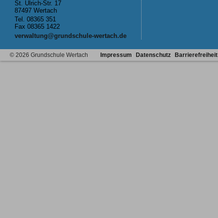
St. Ulrich-Str. 17
87497 Wertach
Tel.
08365 351
Fax 08365 1422
verwaltung@grundschule-wertach.de
© 2026 Grundschule Wertach
Impressum
Datenschutz
Barrierefreiheit