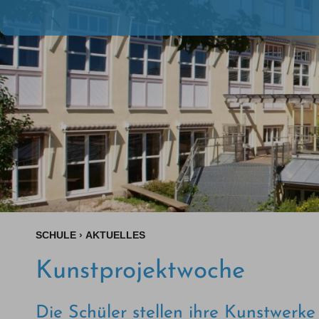
SCHULE
›
AKTUELLES
Kunstprojektwoche
Die Schüler stellen ihre Kunstwerke 